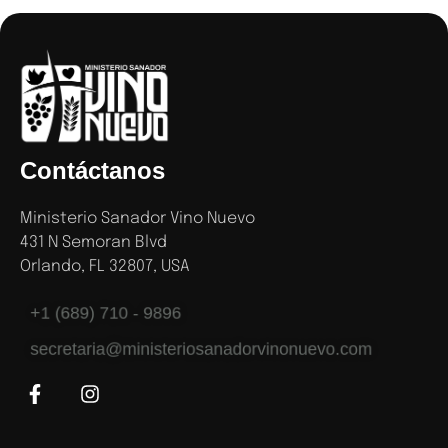
Contáctanos
Ministerio Sanador Vino Nuevo
431 N Semoran Blvd
Orlando, FL 32807, USA
+1 (689) 710 - 9896
secretaria@ministeriosanadorvinonuevo.com