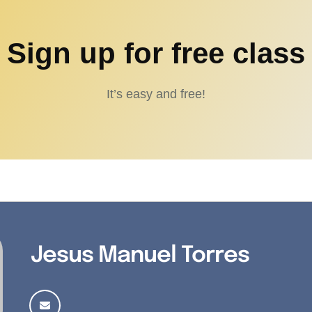
Sign up for free class
It’s easy and free!
Jesus Manuel Torres