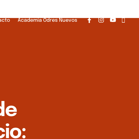
acto
Academia Odres Nuevos
de
io: