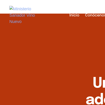
Inicio
Conóceno
U
ad