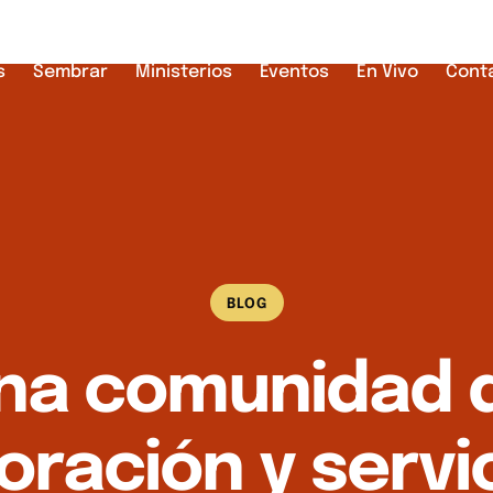
s
Sembrar
Ministerios
Eventos
En Vivo
Cont
BLOG
na comunidad 
oración y servic