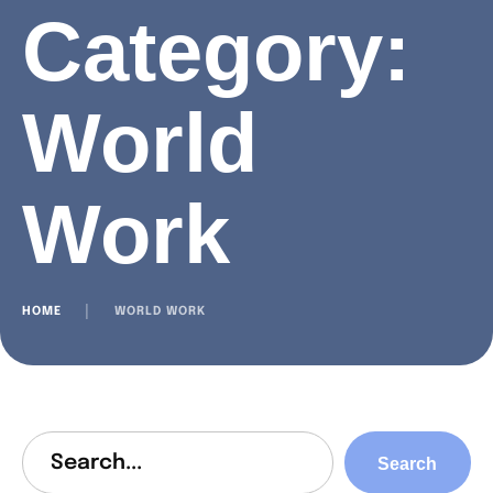
Category:
World
Work
HOME
│
WORLD WORK
Search