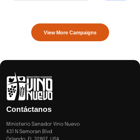
View More Campaigns
Contáctanos
Ministerio Sanador Vino Nuevo
431 N Semoran Blvd
Orlando, FL 32807, USA